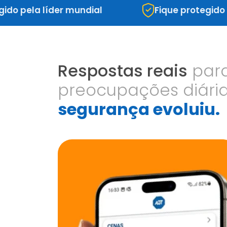
ela líder mundial
Fique protegido pela l
Respostas reais
para
preocupações diária
segurança evoluiu.