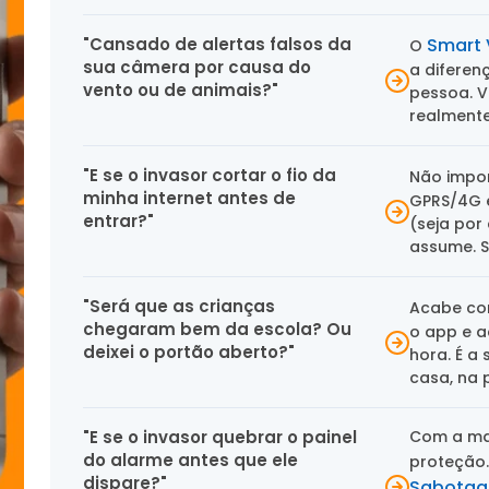
"Cansado de alertas falsos da
Smart 
O
sua câmera por causa do
a diferen
vento ou de animais?"
pessoa. V
realment
"E se o invasor cortar o fio da
Não impo
minha internet antes de
GPRS/4G e
entrar?"
(seja por
assume. S
"Será que as crianças
Acabe co
chegaram bem da escola? Ou
o app e a
deixei o portão aberto?"
hora. É a
casa, na
"E se o invasor quebrar o painel
Com a mai
do alarme antes que ele
proteção.
dispare?"
Sabota