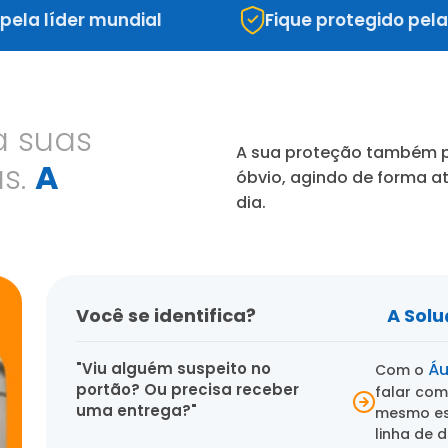
íder mundial
Fique protegido pela líder
 suas
A sua proteção também pr
s.
A
óbvio, agindo de forma ati
dia.
Você se identifica?
A Sol
"Viu alguém suspeito no
Áu
Com o
portão? Ou precisa receber
falar com
uma entrega?"
mesmo est
linha de d