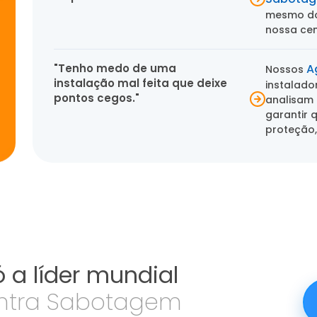
mesmo do 
nossa cen
"Tenho medo de uma
A
Nossos
instalação mal feita que deixe
instalado
pontos cegos."
analisam 
garantir q
proteção,
 a líder mundial
ntra Sabotagem