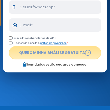
Celular*
E-
mail*
Eu aceito receber ofertas da ADT
Eu concordo e aceito a
politica de privacidade
*
QUERO MINHA ANÁLISE GRATUITA
Seus dados estão
seguros conosco.