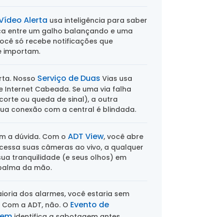
Vídeo Alerta
usa inteligência para saber
ça entre um galho balançando e uma
ocê só recebe notificações que
e importam.
Serviço de Duas
rta. Nosso
Vias usa
 Internet Cabeada. Se uma via falha
 corte ou queda de sinal), a outra
ua conexão com a central é blindada.
ADT View
m a dúvida. Com o
, você abre
cessa suas câmeras ao vivo, a qualquer
 sua tranquilidade (e seus olhos) em
 palma da mão.
oria dos alarmes, você estaria sem
Evento de
 Com a ADT, não. O
gem
identifica a sabotagem antes