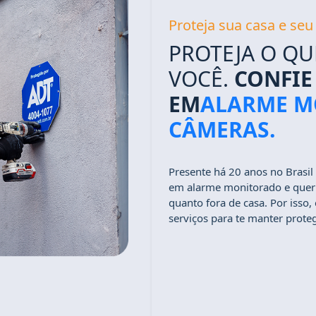
Proteja sua casa e se
PROTEJA O QU
VOCÊ.
CONFIE 
EM
ALARME M
CÂMERAS.
Presente há 20 anos no Brasil
em alarme monitorado e quer g
quanto fora de casa. Por isso
serviços para te manter prote