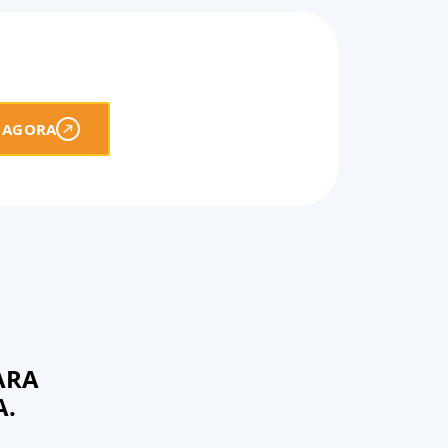
 AGORA
ARA
A.