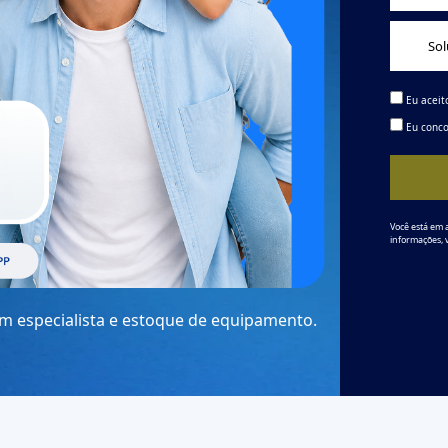
Eu aceit
Eu conco
Você está em 
informações, 
um especialista e estoque de equipamento.