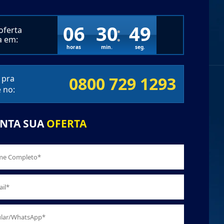
06
30
48
oferta
a em:
horas
min.
seg.
 pra
0800 729 1293
 no:
NTA SUA
OFERTA