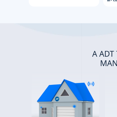
A ADT
MAN