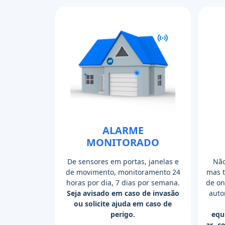
ALARME
MONITORADO
De sensores em portas, janelas e
Não
de movimento, monitoramento 24
mas 
horas por dia, 7 dias por semana.
de on
Seja avisado em caso de invasão
auto
ou solicite ajuda em caso de
perigo.
equ
ar- c