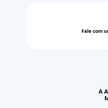
Fale com u
A 
M