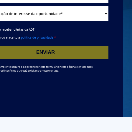
o receber ofertas da ADT
rdo e aceito a
politica de privacidade
*
ENVIAR
ambiente seguro e ao preencher este formulário nesta página e enviar suas
você confirma que está solicitando nosso contato.