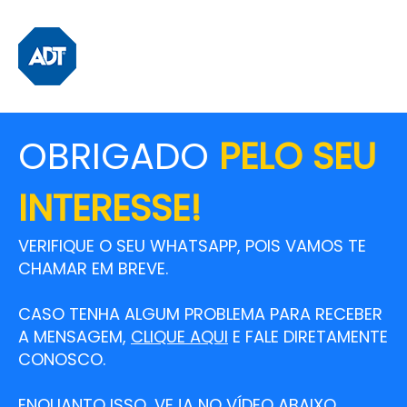
OBRIGADO
PELO SEU
INTERESSE!
VERIFIQUE O SEU WHATSAPP, POIS VAMOS TE
CHAMAR EM BREVE.
CASO TENHA ALGUM PROBLEMA PARA RECEBER
A MENSAGEM,
CLIQUE AQUI
E FALE DIRETAMENTE
CONOSCO.
ENQUANTO ISSO, VEJA NO VÍDEO ABAIXO