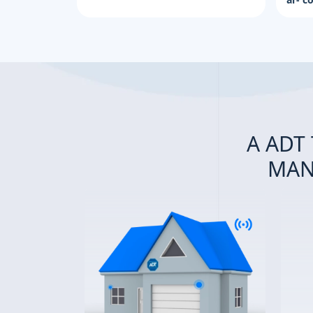
A ADT
MAN