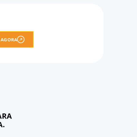
 AGORA
ARA
A.