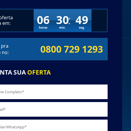
06
30
48
oferta
a em:
horas
min.
seg.
 pra
0800 729 1293
 no:
NTA SUA
OFERTA