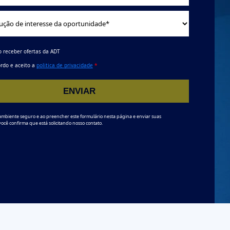
o receber ofertas da ADT
rdo e aceito a
politica de privacidade
*
ENVIAR
ambiente seguro e ao preencher este formulário nesta página e enviar suas
você confirma que está solicitando nosso contato.