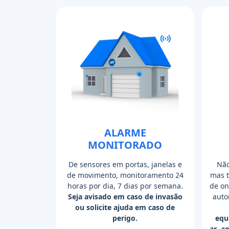
ALARME
MONITORADO
De sensores em portas, janelas e
Não
de movimento, monitoramento 24
mas 
horas por dia, 7 dias por semana.
de on
Seja avisado em caso de invasão
auto
ou solicite ajuda em caso de
perigo.
equ
ar- c