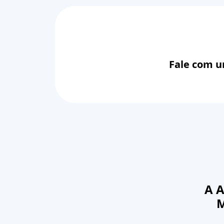
Fale com u
A 
M