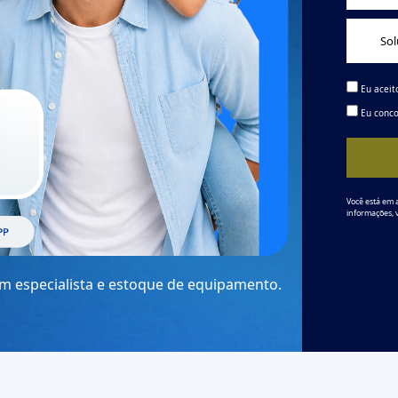
Eu aceit
Eu conco
Você está em 
informações, 
um especialista e estoque de equipamento.