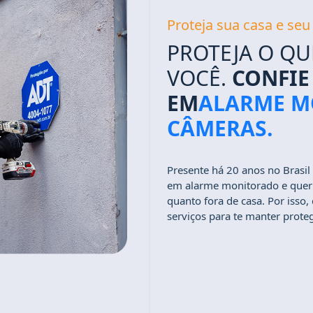
Proteja sua casa e se
PROTEJA O QU
VOCÊ.
CONFIE 
EM
ALARME M
CÂMERAS.
Presente há 20 anos no Brasil
em alarme monitorado e quer g
quanto fora de casa. Por isso
serviços para te manter prote